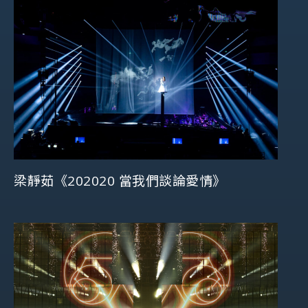
梁靜茹《202020 當我們談論愛情》